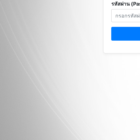
รหัสผ่าน (P